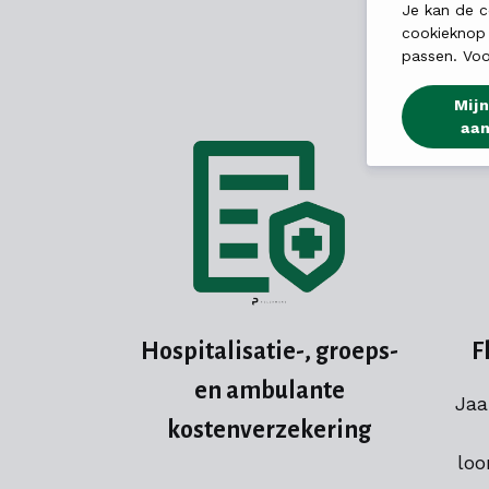
Je kan de c
cookieknop
passen. Voo
Mijn
aa
Hospitalisatie-, groeps-
F
en ambulante
Jaa
kostenverzekering
loo