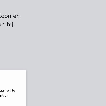
loon en
n bij.
laan en te
ent en