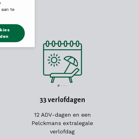
e
 aan te
kies
rden
33 verlofdagen
12 ADV-dagen en een
Pelckmans extralegale
verlofdag